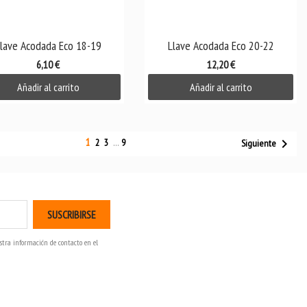

Vista rápida

Vista rápida
lave Acodada Eco 18-19
Llave Acodada Eco 20-22
6,10 €
12,20 €
Añadir al carrito
Añadir al carrito
1

2
3
…
9
Siguiente
stra información de contacto en el