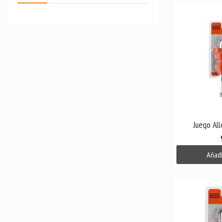

V
Juego All
Añadi