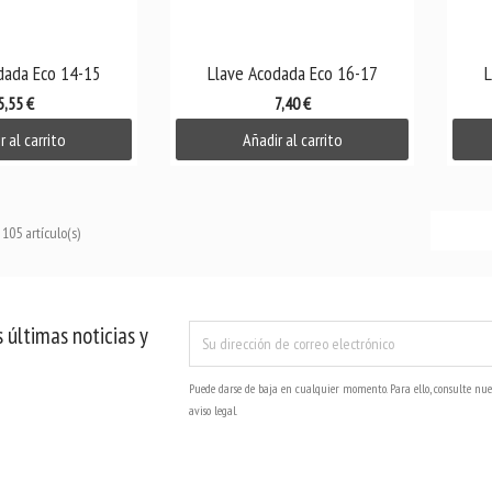
ista rápida

Vista rápida
dada Eco 14-15
Llave Acodada Eco 16-17
L
5,55 €
7,40 €
r al carrito
Añadir al carrito
105 artículo(s)
 últimas noticias y
Puede darse de baja en cualquier momento. Para ello, consulte nue
aviso legal.