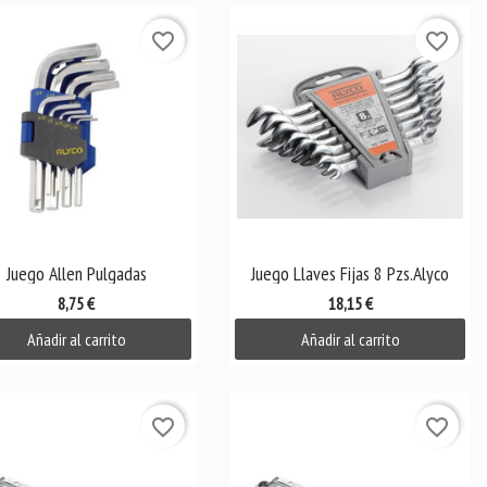
favorite_border
favorite_border

Vista rápida

Vista rápida
Juego Allen Pulgadas
Juego Llaves Fijas 8 Pzs.Alyco
8,75 €
18,15 €
Añadir al carrito
Añadir al carrito
favorite_border
favorite_border