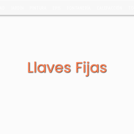
DAD
JARDÍN
PINTURA
EPIS
FONTANERÍA
CALEFACCIÓN
TO
Llaves Fijas