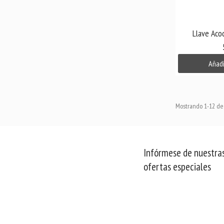

V
Llave Aco
Añadi
Mostrando 1-12 de 
Infórmese de nuestras
ofertas especiales