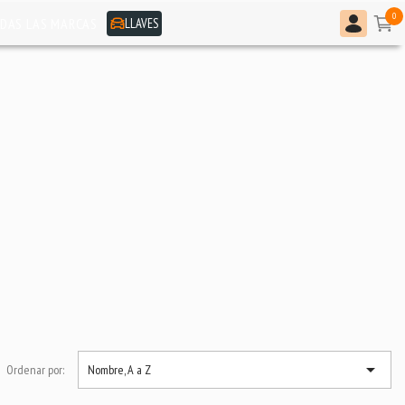
0
LLAVES
DAS LAS MARCAS

Ordenar por:
Nombre, A a Z