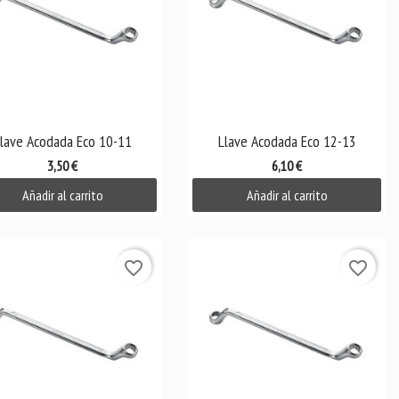

Vista rápida

Vista rápida
lave Acodada Eco 10-11
Llave Acodada Eco 12-13
3,50 €
6,10 €
Añadir al carrito
Añadir al carrito
favorite_border
favorite_border