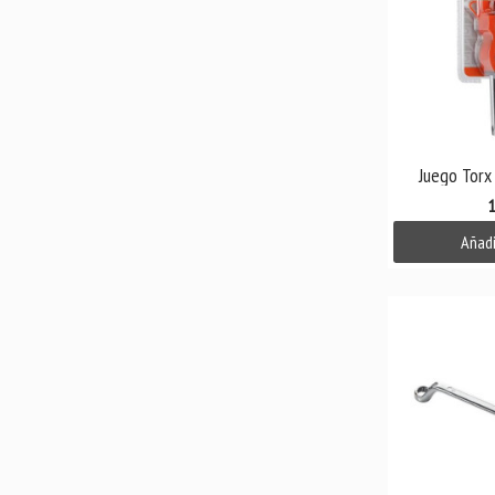

V
Juego Torx 
1
Añadi