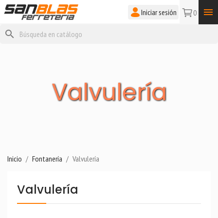

Iniciar sesión
0
search
Valvulería
Inicio
Fontanería
Valvulería
Valvulería