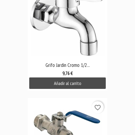
Grifo Jardin Cromo 1/2...
9,76 €
Añadir al carrito
favorite_border