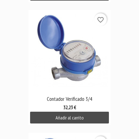
favorite_border
Contador Verificado 3/4
32,23 €
Añadir al carrito