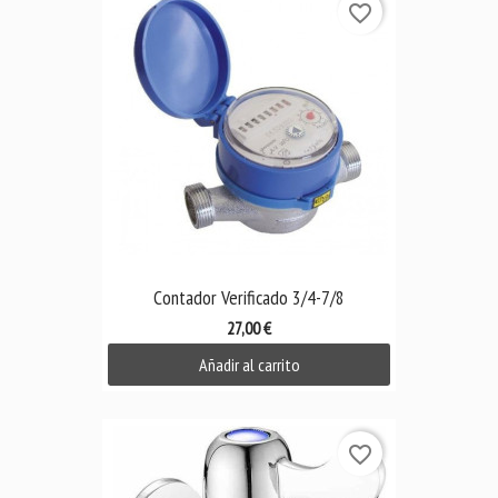
favorite_border
Contador Verificado 3/4-7/8
27,00 €
Añadir al carrito
favorite_border