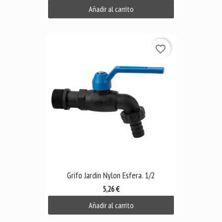
Añadir al carrito
favorite_border
Grifo Jardin Nylon Esfera. 1/2
5,26 €
Añadir al carrito