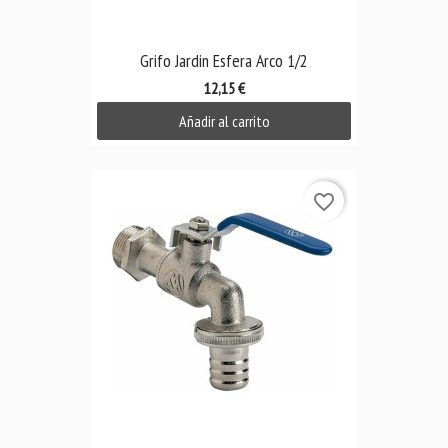
Grifo Jardin Esfera Arco 1/2
12,15 €
Añadir al carrito
favorite_border