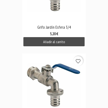
Grifo Jardín Esfera 3/4
5,20 €
Añadir al carrito
favorite_border