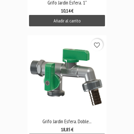
Grifo Jardin Esfera. 1"
10,14 €
Añadir al carrito
favorite_border
Grifo Jardin Esfera. Doble...
18,85 €