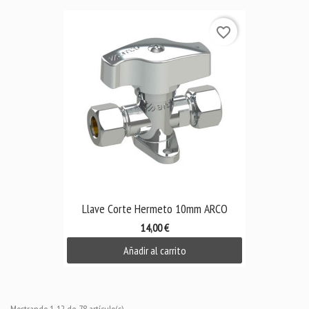
favorite_border
Llave Corte Hermeto 10mm ARCO
14,00 €
Añadir al carrito
Mostrando 1-12 de 78 artículo(s)