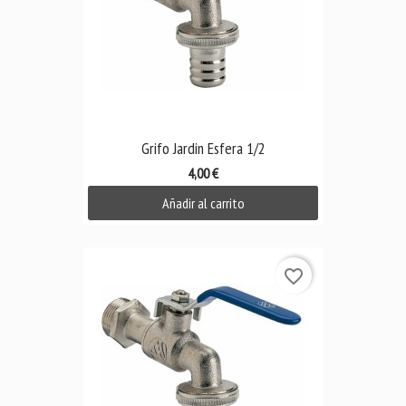
Grifo Jardin Esfera 1/2
4,00 €
Añadir al carrito
favorite_border