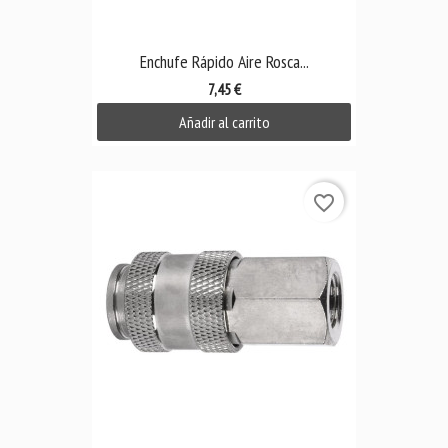
Enchufe Rápido Aire Rosca...
7,45 €
Añadir al carrito
favorite_border