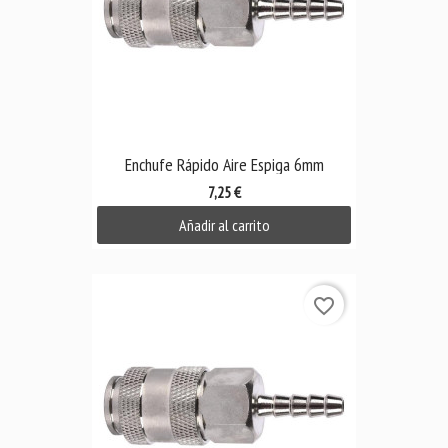
Enchufe Rápido Aire Espiga 6mm
7,25 €
Añadir al carrito
favorite_border