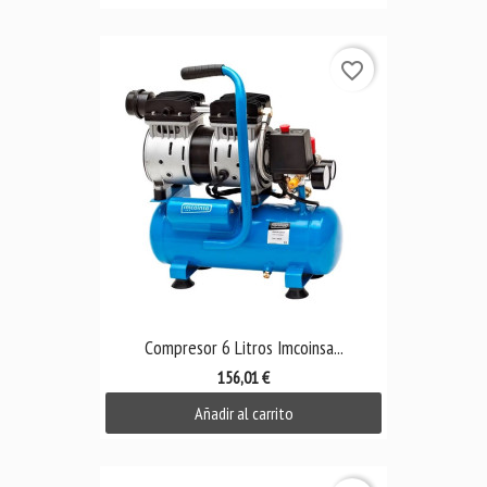
favorite_border
Compresor 6 Litros Imcoinsa...
156,01 €
Añadir al carrito