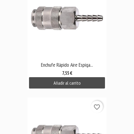
Enchufe Rápido Aire Espiga...
7,55 €
Añadir al carrito
favorite_border