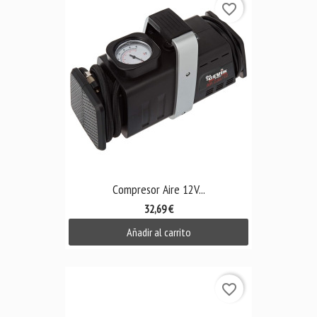
favorite_border
Compresor Aire 12V...
32,69 €
Añadir al carrito
favorite_border