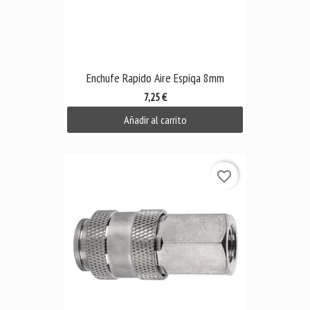
Enchufe Rapido Aire Espiga 8mm
7,25 €
Añadir al carrito
favorite_border