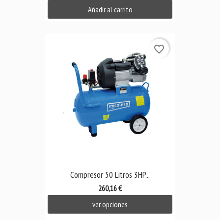
Añadir al carrito
favorite_border
Compresor 50 Litros 3HP...
260,16 €
ver opciones