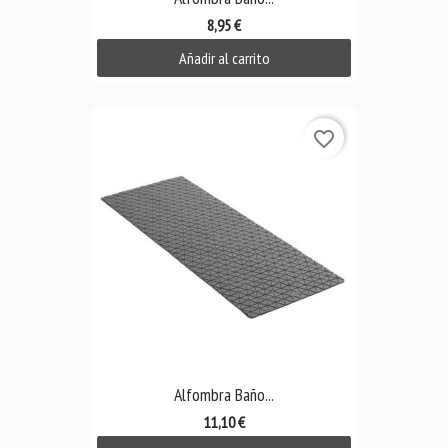
8,95 €
Añadir al carrito
favorite_border
Alfombra Baño...
11,10 €