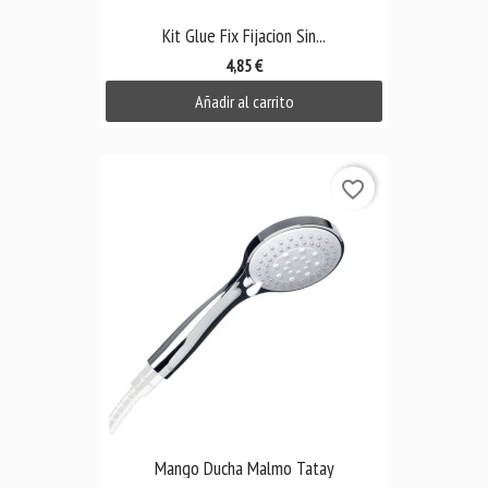
Kit Glue Fix Fijacion Sin...
4,85 €
Añadir al carrito
favorite_border
Mango Ducha Malmo Tatay