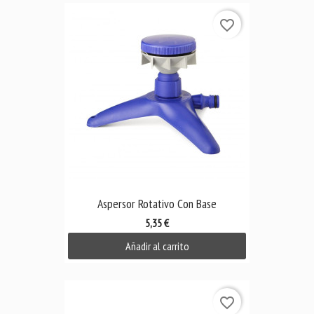
favorite_border
Aspersor Rotativo Con Base
5,35 €
Añadir al carrito
favorite_border