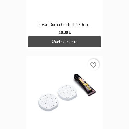
Flexo Ducha Confort 170cm...
10,00 €
Añadir al carrito
favorite_border