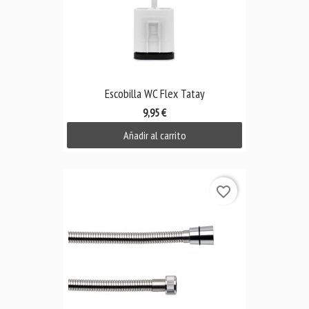
Escobilla WC Flex Tatay
9,95 €
Añadir al carrito
favorite_border