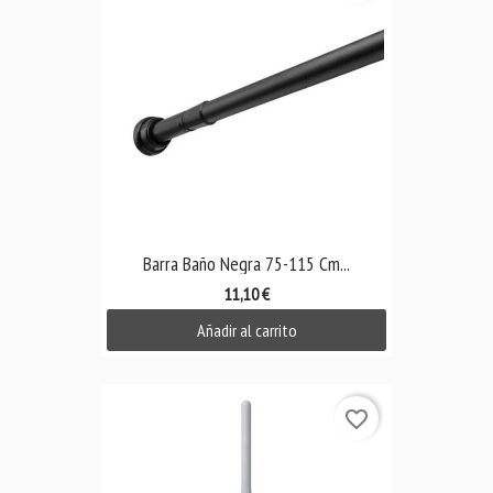
Barra Baño Negra 75-115 Cm...
11,10 €
Añadir al carrito
favorite_border