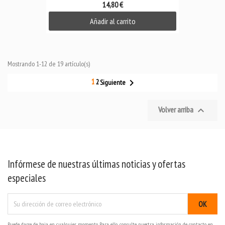
14,80 €
Añadir al carrito
Mostrando 1-12 de 19 artículo(s)
1

2
Siguiente
Volver arriba

Infórmese de nuestras últimas noticias y ofertas
especiales
Puede darse de baja en cualquier momento. Para ello, consulte nuestra información de contacto en