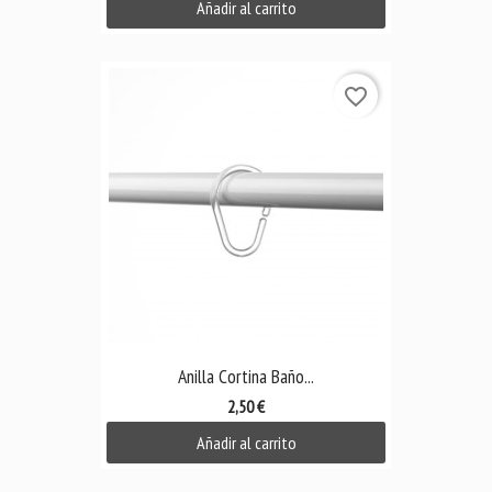
Añadir al carrito
favorite_border
Anilla Cortina Baño...
2,50 €
Añadir al carrito