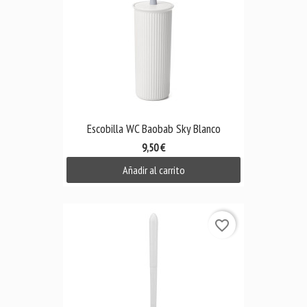
Escobilla WC Baobab Sky Blanco
9,50 €
Añadir al carrito
favorite_border