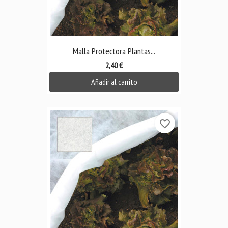
Malla Protectora Plantas...
2,40 €
Añadir al carrito
favorite_border