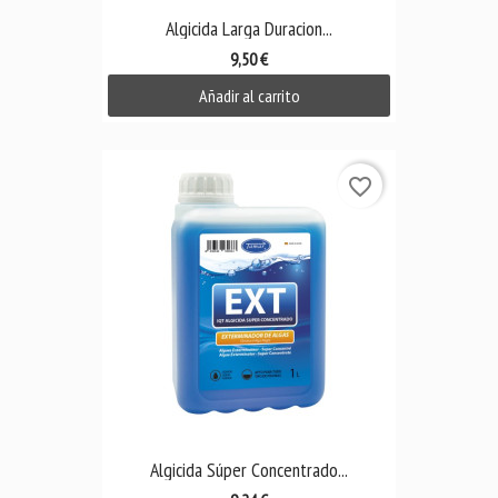
Algicida Larga Duracion...
9,50 €
Añadir al carrito
favorite_border
Algicida Súper Concentrado...