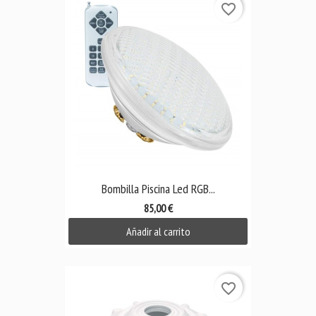
favorite_border
Bombilla Piscina Led RGB...
85,00 €
Añadir al carrito
favorite_border