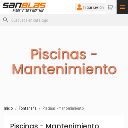

Iniciar sesión
0
search
Piscinas -
Mantenimiento
Inicio
Fontanería
Piscinas - Mantenimiento
Piscinas - Mantenimiento