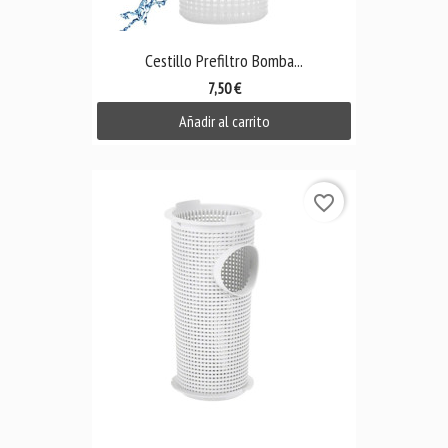
Cestillo Prefiltro Bomba...
7,50 €
Añadir al carrito
favorite_border