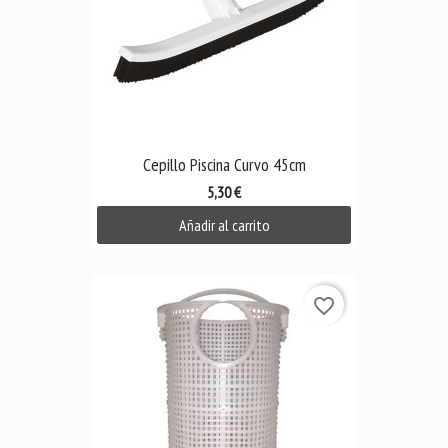
Cepillo Piscina Curvo 45cm
5,30 €
Añadir al carrito
favorite_border