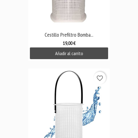
Cestillo Prefiltro Bomba...
19,00 €
Añadir al carrito
favorite_border