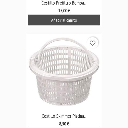
Cestillo Prefiltro Bomba...
15,00 €
Añadir al carrito
favorite_border
Cestillo Skimmer Piscina...
8,50 €