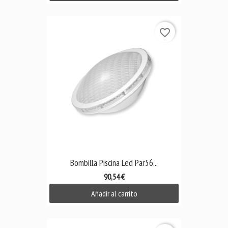
favorite_border
Bombilla Piscina Led Par56...
90,54 €
Añadir al carrito