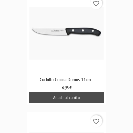
favorite_border
Cuchillo Cocina Domus 11cm...
4,95 €
Añadir al carrito
favorite_border