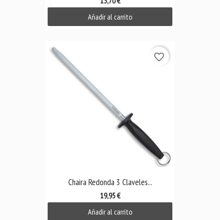
13,70 €
Añadir al carrito
favorite_border
Chaira Redonda 3 Claveles...
19,95 €
Añadir al carrito