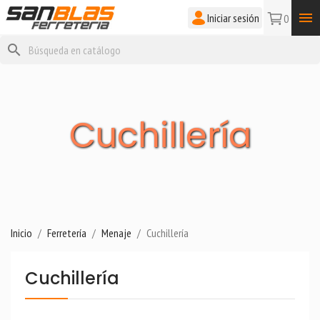

Iniciar sesión
0
search
Cuchillería
Inicio
Ferretería
Menaje
Cuchillería
Cuchillería