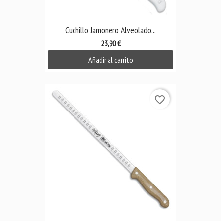
Cuchillo Jamonero Alveolado...
23,90 €
Añadir al carrito
favorite_border