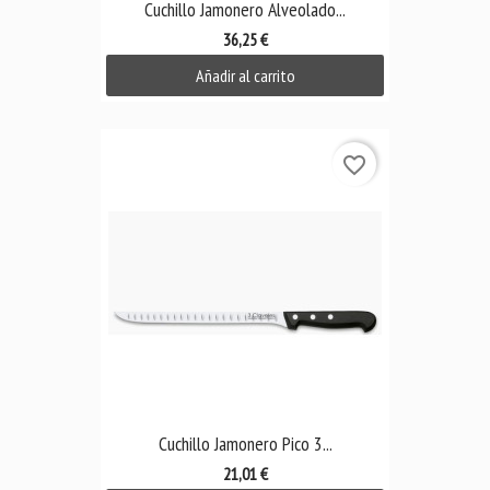
Cuchillo Jamonero Alveolado...
36,25 €
Añadir al carrito
favorite_border
Cuchillo Jamonero Pico 3...
21,01 €