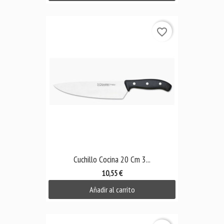
favorite_border
Cuchillo Cocina 20 Cm 3...
10,55 €
Añadir al carrito