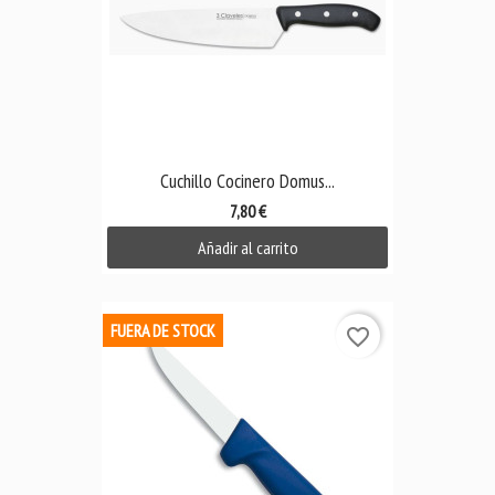
Cuchillo Cocinero Domus...
7,80 €
Añadir al carrito
FUERA DE STOCK
favorite_border