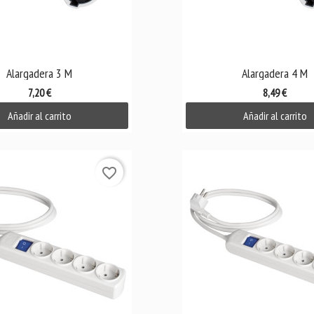

Vista rápida

Vista rápida
Alargadera 3 M
Alargadera 4 M
7,20 €
8,49 €
Añadir al carrito
Añadir al carrito
favorite_border