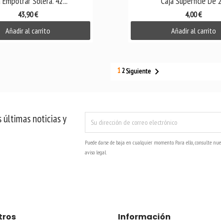
 Empotrar Solera. 42...
Caja Superficie De 2.
43,90 €
4,00 €
Añadir al carrito
Añadir al carrito
1

2
Siguiente
 últimas noticias y
Puede darse de baja en cualquier momento. Para ello, consulte nue
aviso legal.
tros
Información