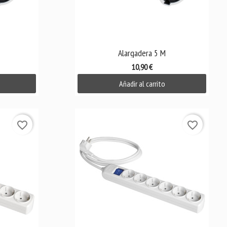

Vista rápida
Alargadera 5 M
10,90 €
Añadir al carrito
favorite_border
favorite_border