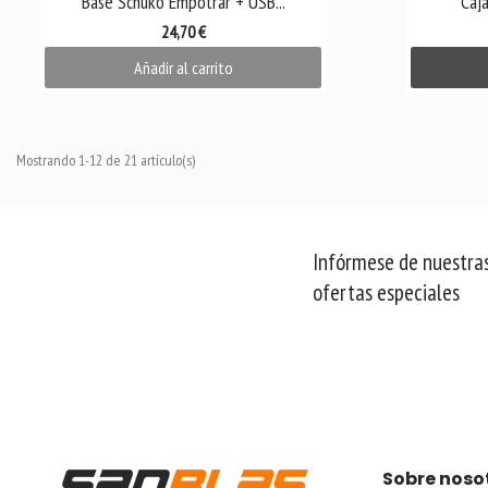
Base Schuko Empotrar + USB...
Caja
24,70 €
Añadir al carrito
Mostrando 1-12 de 21 artículo(s)
Infórmese de nuestras
ofertas especiales
Sobre noso