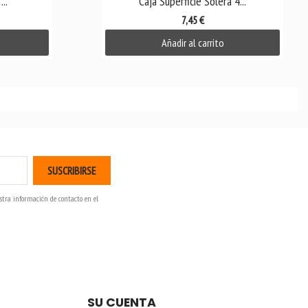
..
Caja Superficie Solera 4...
7,45 €
Añadir al carrito
stra información de contacto en el
SU CUENTA