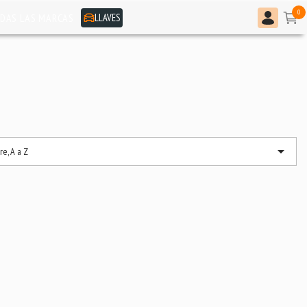
0
LLAVES
DAS LAS MARCAS

e, A a Z