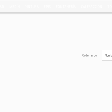
DAD
JARDÍN
PINTURA
EPIS
FONTANERÍA
CALEFACCIÓN
TO
Ordenar por:
Nombr