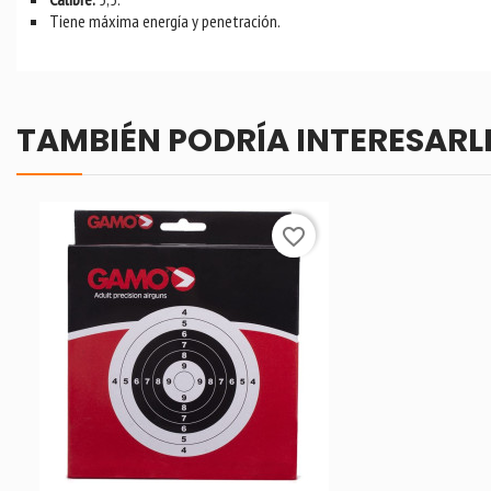
Tiene máxima energía y penetración.
TAMBIÉN PODRÍA INTERESARL
favorite_border