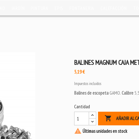
DAD
JARDÍN
PINTURA
EPIS
FONTANERÍA
CALEFACCIÓN
TO
BALINES MAGNUM CAJA MET
5,19 €
Impuestos incluidos
Balines de escopeta
GAMO.
Calibre
5,
Cantidad

AÑADIR AL C

Últimas unidades en stock