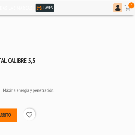
0
LLAVES
DAS LAS MARCAS
AL CALIBRE 5,5
5 . Máxima energía y penetración.
favorite_border
ARRITO