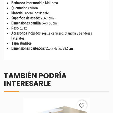
Barbacoa Imor modelo Mallorca.
Quemador
: carbón.
Material:
acero inoxidable.
Superficie de asado
: 2062 cm2.
Dimensiones parrilla
: 54 x 38cm.
Peso
: 17 kg.
Accesorios incluidos:
rejilla cenicero, plancha y bandejas
laterales.
Tapa abatible.
Dimensiones barbacoa:
113 x 48,5x 88,5cm.
TAMBIÉN PODRÍA
INTERESARLE
favorite_border