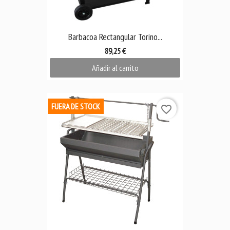
Barbacoa Rectangular Torino...
89,25 €
Añadir al carrito
FUERA DE STOCK
favorite_border