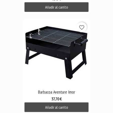
Añadir al carrito
favorite_border
Barbacoa Aventure Imor
37,70 €
Añadir al carrito