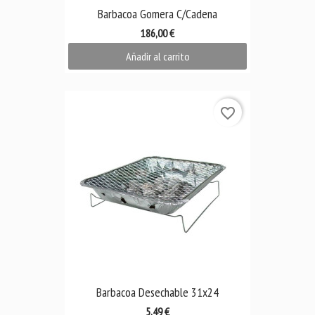
Barbacoa Gomera C/Cadena
186,00 €
Añadir al carrito
favorite_border
Barbacoa Desechable 31x24
5,49 €