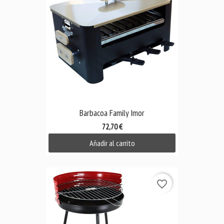
Barbacoa Family Imor
72,70 €
Añadir al carrito
favorite_border