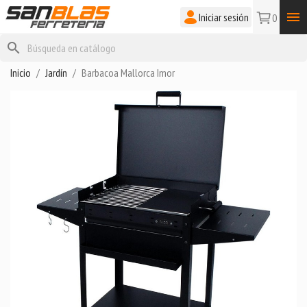

Iniciar sesión
0
search
Inicio
Jardín
Barbacoa Mallorca Imor