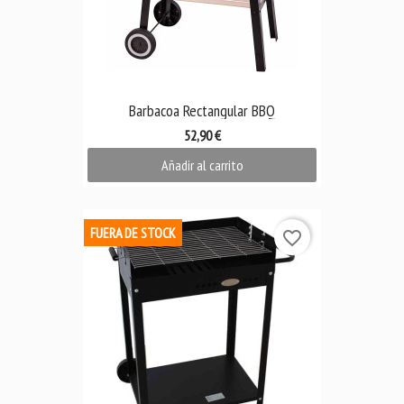
Barbacoa Rectangular BBQ
52,90 €
Añadir al carrito
FUERA DE STOCK
favorite_border