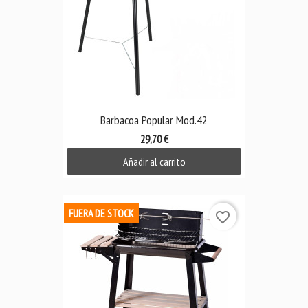
Barbacoa Popular Mod.42
29,70 €
Añadir al carrito
FUERA DE STOCK
favorite_border