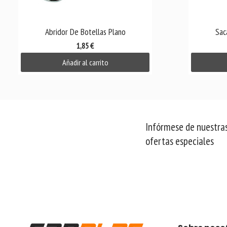

Vista rápida
Abridor De Botellas Plano
Sac
1,85 €
Añadir al carrito
Infórmese de nuestras
ofertas especiales