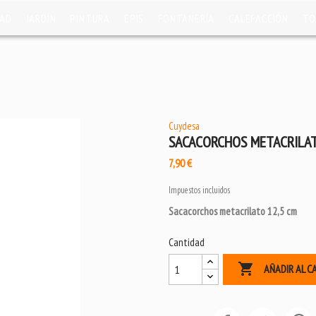
DAD
JARDÍN
PINTURA
EPIS
FONTANERÍA
CALEFACCIÓN
TO
Cuydesa
SACACORCHOS METACRILA
7,90 €
Impuestos incluidos
Sacacorchos metacrilato 12,5 cm
Cantidad

AÑADIR AL C