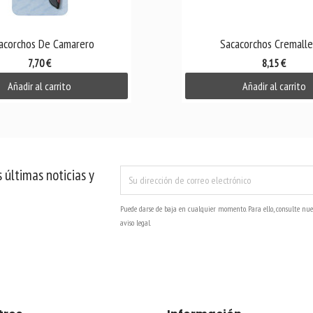

Vista rápida

Vista rápida
acorchos De Camarero
Sacacorchos Cremaller
7,70 €
8,15 €
Añadir al carrito
Añadir al carrito
 últimas noticias y
Puede darse de baja en cualquier momento. Para ello, consulte nue
aviso legal.