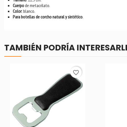
Cuerpo
de metacrilato.
Color
: blanco.
Para botellas de corcho natural y sintético
.
TAMBIÉN PODRÍA INTERESARL
favorite_border