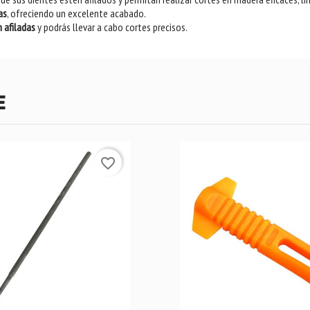
as
, ofreciendo un excelente acabado.
 afiladas
y podrás llevar a cabo cortes precisos.
E
favorite_border