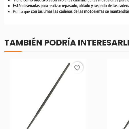
Están diseñadas para
realizar
repasado, afilado y raspado de las caden
Por lo que
con las limas
las cadenas de las motosierras se mantendrán
TAMBIÉN PODRÍA INTERESARL
favorite_border