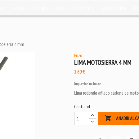
DAD
JARDÍN
PINTURA
EPIS
FONTANERÍA
CALEFACCIÓN
TO
tosierra 4 mm
Erizo
LIMA MOTOSIERRA 4 MM
1,69 €
Impuestos incluidos
Lima redonda
afilado cadena de
motos
Cantidad

AÑADIR AL C