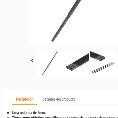

Descripción
Detalles del producto
Lima redonda de 4mm.
Tiene como objetivo sacar filo
a las cadenas de las motosierras para qu