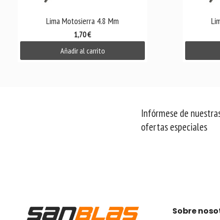

Vista rápida
Lima Motosierra 4.8 Mm
Li
1,70 €
Añadir al carrito
Infórmese de nuestras
ofertas especiales
Sobre noso