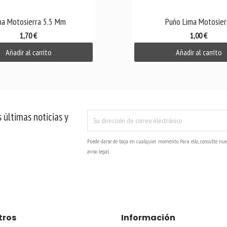

Vista rápida

Vista rápida
ma Motosierra 5.5 Mm
Puño Lima Motosier
1,70 €
1,00 €
Añadir al carrito
Añadir al carrito
 últimas noticias y
Puede darse de baja en cualquier momento. Para ello, consulte nue
aviso legal.
tros
Información