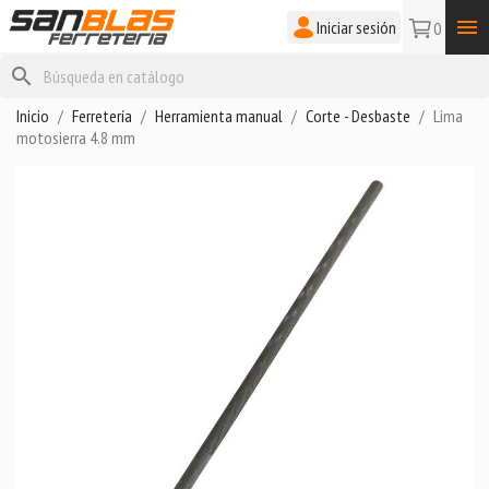

Iniciar sesión
0
search
Inicio
Ferretería
Herramienta manual
Corte - Desbaste
Lima
motosierra 4.8 mm