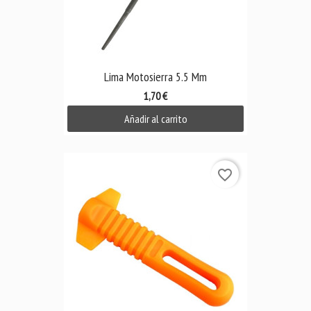
Lima Motosierra 5.5 Mm
1,70 €
Añadir al carrito
favorite_border