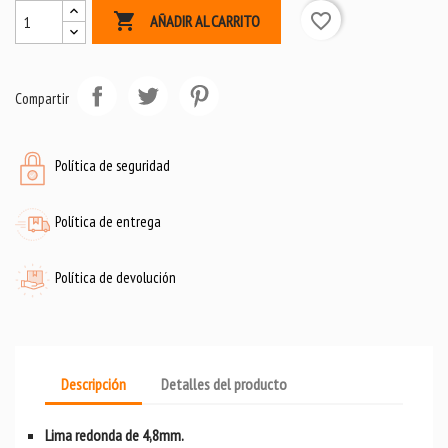

favorite_border
AÑADIR AL CARRITO
Compartir
Política de seguridad
Política de entrega
Política de devolución
Descripción
Detalles del producto
Lima redonda de 4,8mm.