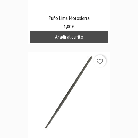
Puño Lima Motosierra
1,00 €
Añadir al carrito
favorite_border