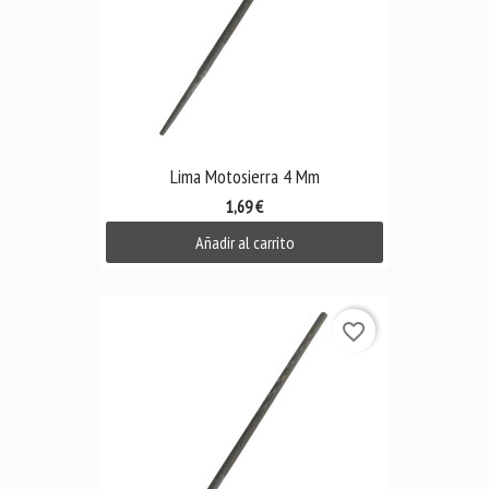
Lima Motosierra 4 Mm
1,69 €
Añadir al carrito
favorite_border